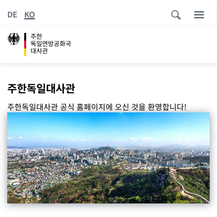
DE
KO
주한
독일연방공화국
대사관
주한독일대사관
주한독일대사관 공식 홈페이지에 오신 것을 환영합니다!